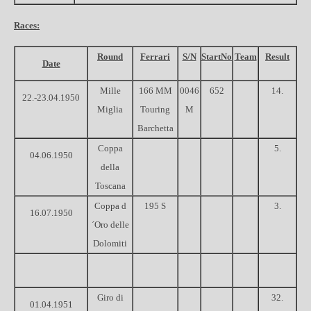
Races:
Round
Ferrari
S/N
StartNo
Team
Result
Date
Mille
166 MM
0046
652
14.
22.-23.04.1950
Miglia
Touring
M
Barchetta
Coppa
5.
04.06.1950
della
Toscana
Coppa d
195 S
3.
16.07.1950
´Oro delle
Dolomiti
Giro di
32.
01.04.1951