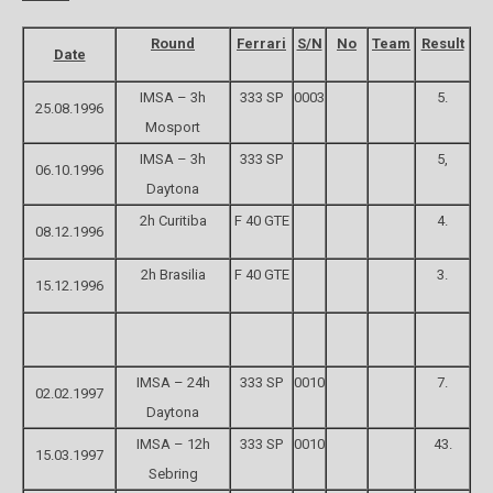
Round
Ferrari
S/N
No
Team
Result
Date
IMSA – 3h
333 SP
0003
5.
25.08.1996
Mosport
IMSA – 3h
333 SP
5,
06.10.1996
Daytona
2h Curitiba
F 40 GTE
4.
08.12.1996
2h Brasilia
F 40 GTE
3.
15.12.1996
IMSA – 24h
333 SP
0010
7.
02.02.1997
Daytona
IMSA – 12h
333 SP
0010
43.
15.03.1997
Sebring