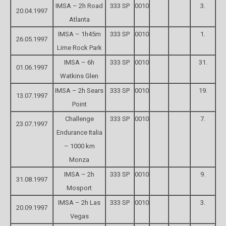
IMSA – 2h Road
333 SP
0010
3.
20.04.1997
Atlanta
IMSA – 1h45m
333 SP
0010
1.
26.05.1997
Lime Rock Park
IMSA – 6h
333 SP
0010
31.
01.06.1997
Watkins Glen
IMSA – 2h Sears
333 SP
0010
19.
13.07.1997
Point
Challenge
333 SP
0010
7.
23.07.1997
Endurance Italia
– 1000 km
Monza
IMSA – 2h
333 SP
0010
9.
31.08.1997
Mosport
IMSA – 2h Las
333 SP
0010
3.
20.09.1997
Vegas