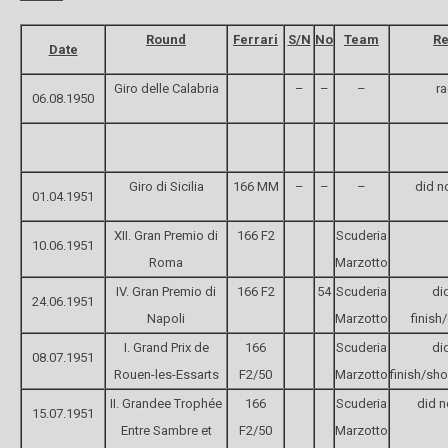
Round
Ferrari
S/N
No
Team
Re
Date
Giro delle Calabria
–
–
–
r
06.08.1950
Giro di Sicilia
166 MM
–
–
–
did no
01.04.1951
XII. Gran Premio di
166 F2
Scuderia
10.06.1951
Roma
Marzotto
IV. Gran Premio di
166 F2
54
Scuderia
di
24.06.1951
Napoli
Marzotto
finish
I. Grand Prix de
166
Scuderia
di
08.07.1951
Rouen-les-Essarts
F2/50
Marzotto
finish/sh
II. Grandee Trophée
166
Scuderia
did n
15.07.1951
Entre Sambre et
F2/50
Marzotto