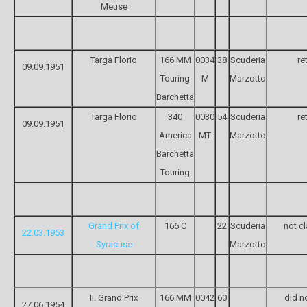
Meuse
Targa Florio
166 MM
0034
38
Scuderia
re
09.09.1951
Touring
M
Marzotto
Barchetta
Targa Florio
340
0030
54
Scuderia
re
09.09.1951
America
MT
Marzotto
Barchetta
Touring
Grand Prix of
166 C
22
Scuderia
not cl
22.03.1953
Syracuse
Marzotto
II. Grand Prix
166 MM
0042
60
did no
27.06.1954