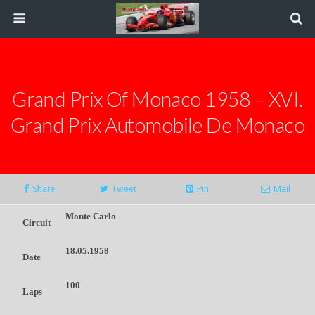
Grand Prix Of Monaco 1958 – XVI.
Grand Prix Automobile De Monaco
Share
Tweet
Pin
Mail
Monte Carlo
Circuit
18.05.1958
Date
100
Laps