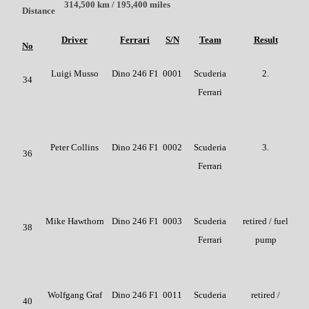
314,500 km / 195,400 miles
Distance
Driver
Ferrari
S/N
Team
Result
No
Luigi Musso
Dino 246 F1
0001
Scuderia
2.
34
Ferrari
Peter Collins
Dino 246 F1
0002
Scuderia
3.
36
Ferrari
Mike Hawthorn
Dino 246 F1
0003
Scuderia
retired /
fuel
38
Ferrari
pump
Wolfgang Graf
Dino 246 F1
0011
Scuderia
retired /
40