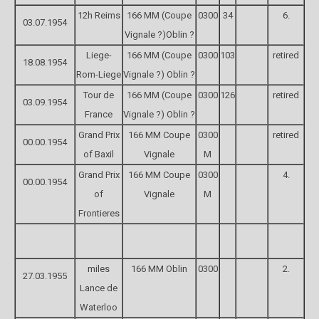
12h Reims
166 MM (Coupe
0300
34
6.
03.07.1954
Vignale ?)Oblin ?
Liege-
166 MM (Coupe
0300
103
retired
18.08.1954
Rom-Liege
Vignale ?) Oblin ?
Tour de
166 MM (Coupe
0300
126
retired
03.09.1954
France
Vignale ?) Oblin ?
Grand Prix
166 MM Coupe
0300
retired
00.00.1954
of Baxil
Vignale
M
Grand Prix
166 MM Coupe
0300
4.
00.00.1954
of
Vignale
M
Frontieres
miles
166 MM Oblin
0300
2.
27.03.1955
Lance de
Waterloo