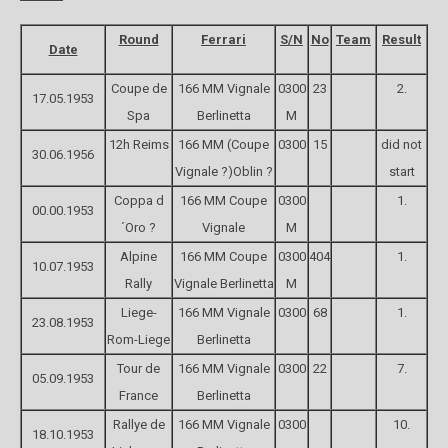
Round
Ferrari
S/N
No
Team
Result
Date
Coupe de
166 MM Vignale
0300
23
2.
17.05.1953
Spa
Berlinetta
M
12h Reims
166 MM (Coupe
0300
15
did not
30.06.1956
Vignale ?)Oblin ?
start
Coppa d
166 MM Coupe
0300
1.
00.00.1953
´Oro ?
Vignale
M
Alpine
166 MM Coupe
0300
404
1.
10.07.1953
Rally
Vignale Berlinetta
M
Liege-
166 MM Vignale
0300
68
1.
23.08.1953
Rom-Liege
Berlinetta
Tour de
166 MM Vignale
0300
22
7.
05.09.1953
France
Berlinetta
Rallye de
166 MM Vignale
0300
10.
18.10.1953