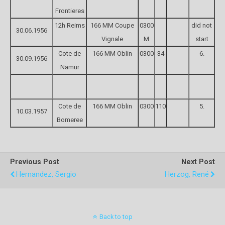
Frontieres
12h Reims
166 MM Coupe
0300
did not
30.06.1956
Vignale
M
start
Cote de
166 MM Oblin
0300
34
6.
30.09.1956
Namur
Cote de
166 MM Oblin
0300
110
5.
10.03.1957
Bomeree
Previous Post
Next Post
Hernandez, Sergio
Herzog, René
Back to top